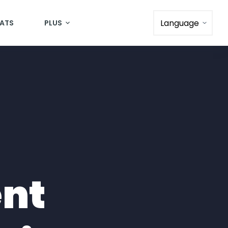
ATS
PLUS
ent