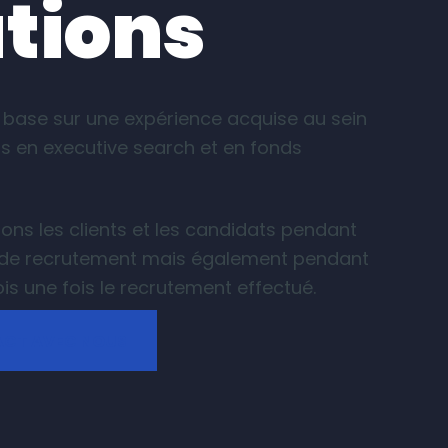
utions
e base sur une expérience acquise au sein
s en executive search et en fonds
​
s les clients et les candidats pendant
s de recrutement mais également pendant
s une fois le recrutement effectué.
ACT AVEC NOUS