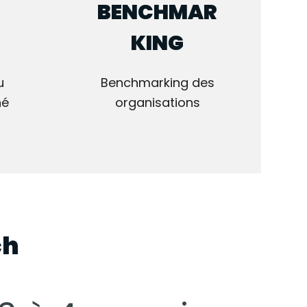
BENCHMAR
KING
u
Benchmarking des
hé
organisations
ch