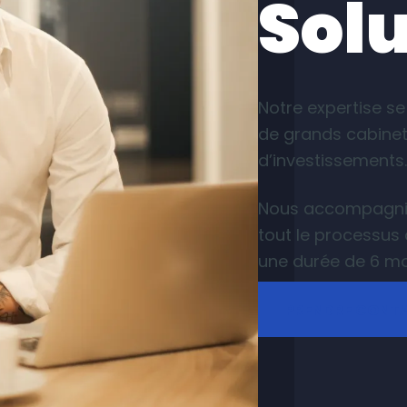
Sol
Notre expertise s
de grands cabinet
d’investissements. 
Nous accompagnion
tout le processu
une durée de 6 moi
PRENDRE CONT